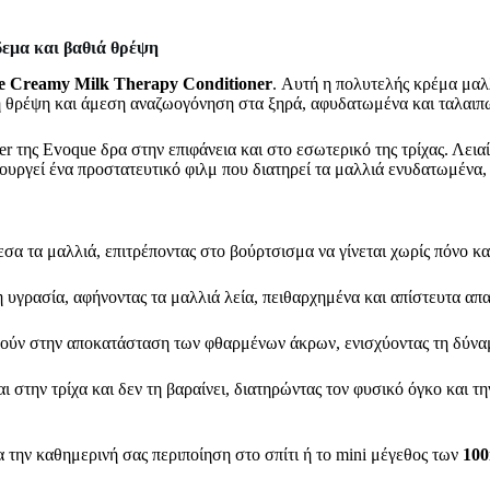
εμα και βαθιά θρέψη
 Creamy Milk Therapy Conditioner
. Αυτή η πολυτελής κρέμα μαλ
κή θρέψη και άμεση αναζωογόνηση στα ξηρά, αφυδατωμένα και ταλαιπ
ner της Evoque δρα στην επιφάνεια και στο εσωτερικό της τρίχας. Λει
ουργεί ένα προστατευτικό φιλμ που διατηρεί τα μαλλιά ενυδατωμένα,
 τα μαλλιά, επιτρέποντας στο βούρτσισμα να γίνεται χωρίς πόνο και 
 υγρασία, αφήνοντας τα μαλλιά λεία, πειθαρχημένα και απίστευτα απ
ούν στην αποκατάσταση των φθαρμένων άκρων, ενισχύοντας τη δύναμ
στην τρίχα και δεν τη βαραίνει, διατηρώντας τον φυσικό όγκο και τη
α την καθημερινή σας περιποίηση στο σπίτι ή το mini μέγεθος των
100