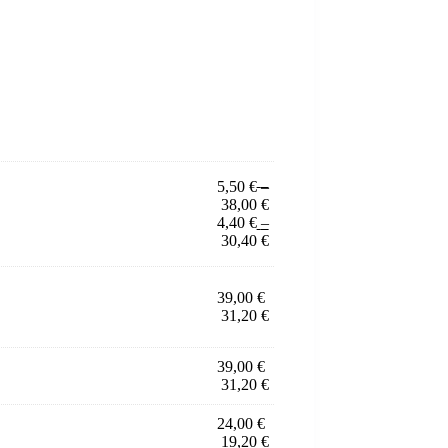
5,50
€
–
Price
38,00
€
range:
4,40
€
–
5,50 €
Price
30,40
€
through
range:
38,00 €
4,40 €
through
39,00
€
30,40 €
31,20
€
39,00
€
31,20
€
24,00
€
19,20
€