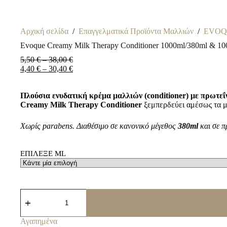
Αρχική σελίδα
/
Επαγγελματικά Προϊόντα Μαλλιών
/
EVOQ
Evoque Creamy Milk Therapy Conditioner 1000ml/380ml & 10
Price
5,50
€
–
38,00
€
range:
Price
4,40
€
–
30,40
€
5,50 €
range:
through
4,40 €
Πλούσια ενυδατική κρέμα μαλλιών (conditioner) με πρωτεΐ
38,00 €
through
Creamy Milk Therapy Conditioner
30,40 €
ξεμπερδεύει αμέσως τα μαλ
Χωρίς parabens. Διαθέσιμο σε κανονικό μέγεθος
380ml
και σε π
ΕΠΙΛΕΞΕ ML
Evoque
Creamy
Milk
Therapy
Αγαπημένα
Conditioner