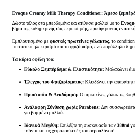
Evoque Creamy Milk Therapy Conditioner: Άμεσο ξεμπέρδ
Δώστε τέλος στα μπερδεμένα και ατίθασα μαλλιά με το
Evoque
βήμα της καθημερινής σας περιποίησης, προσφέροντας εντατι
Εμπλουτισμένο με
φυσικές πρωτεΐνες γάλακτος
, το conditio
το στατικό ηλεκτρισμό και το φριζάρισμα, ενώ παράλληλα δημι
Τα κύρια οφέλη του:
Εύκολο Ξεμπέρδεμα & Ελαστικότητα:
Μαλακώνει άμεσα
Έλεγχος του Φριζαρίσματος:
Κλειδώνει την απαραίτητη
Προστασία & Αναδόμηση:
Οι πρωτεΐνες γάλακτος βοηθ
Ανάλαφρη Σύνθεση χωρίς Parabens:
Δεν συσσωρεύεται 
για βαμμένα μαλλιά.
Ιδανικά Μεγέθη:
Επιλέξτε τη συσκευασία των
380ml
γι
τσάντα και τις χειραποσκευές του αεροπλάνου!