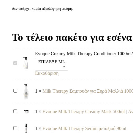
Δεν υπάρχει καμία αξιολόγηση ακόμη.
Το τέλειο πακέτο για εσένα
Evoque Creamy Milk Therapy Conditioner 1000ml
ΕΠΙΛΕΞΕ ML
E
v
Εκκαθάριση
o
q
u
e
M
1
×
Milk Therapy Σαμπουάν για Ξηρά Μαλλιά 1000
C
i
r
l
e
k
a
T
E
1
×
Evoque Milk Therapy Creamy Mask 500ml | Α
m
h
v
y
e
o
M
r
q
E
1
×
Evoque Milk Therapy Serum μεταξιού 90ml
i
a
u