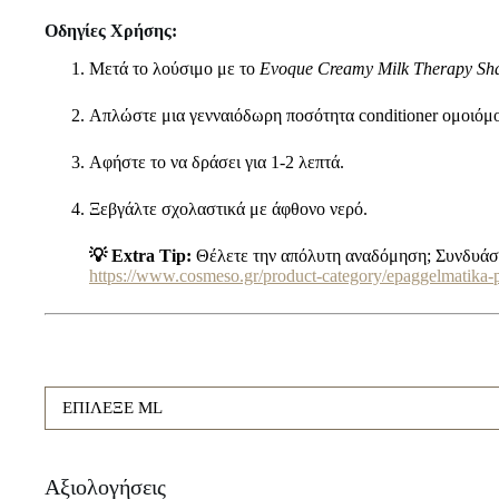
Οδηγίες Χρήσης:
Μετά το λούσιμο με το
Evoque Creamy Milk Therapy S
Απλώστε μια γενναιόδωρη ποσότητα conditioner ομοιόμορ
Αφήστε το να δράσει για 1-2 λεπτά.
Ξεβγάλτε σχολαστικά με άφθονο νερό.
💡 Extra Tip:
Θέλετε την απόλυτη αναδόμηση; Συνδυάστε
https://www.cosmeso.gr/product-category/epaggelmatika-
ΕΠΙΛΕΞΕ ML
Αξιολογήσεις