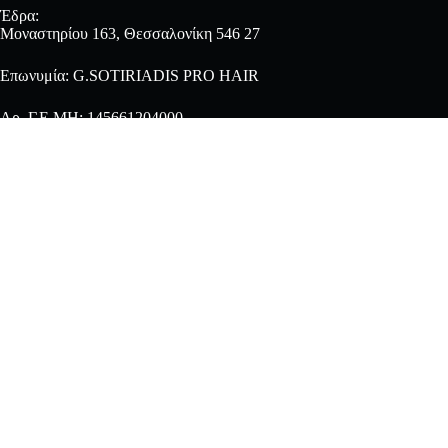
Έδρα:
Μοναστηρίου 163, Θεσσαλονίκη 546 27
Επωνυμία: G.SOTIRIADIS PRO HAIR
Αρ. Γ.Ε.ΜΗ: 145661204000