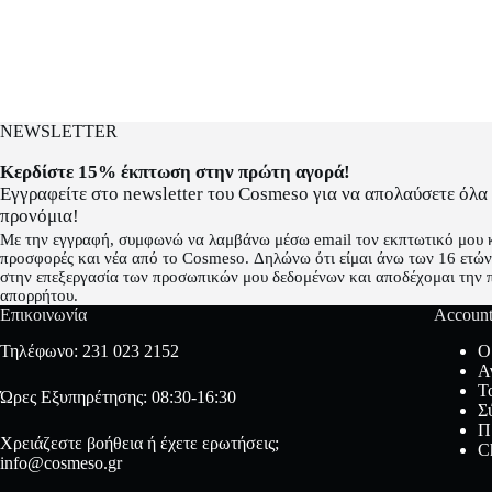
NEWSLETTER
Κερδίστε 15% έκπτωση στην πρώτη αγορά!
Εγγραφείτε στο newsletter του Cosmeso για να απολαύσετε όλα
προνόμια!
Με την εγγραφή, συμφωνώ να λαμβάνω μέσω email τον εκπτωτικό μου 
προσφορές και νέα από το Cosmeso. Δηλώνω ότι είμαι άνω των 16 ετών
στην επεξεργασία των προσωπικών μου δεδομένων και αποδέχομαι την 
απορρήτου.
Επικοινωνία
Accoun
Τηλέφωνο:
231 023 2152
Ο
Α
Τ
Ώρες Εξυπηρέτησης: 08:30-16:30
Σ
Π
Χρειάζεστε βοήθεια ή έχετε ερωτήσεις;
C
info@cosmeso.gr