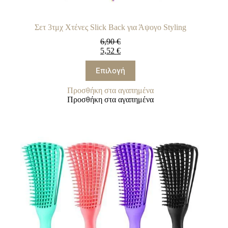
Σετ 3τμχ Χτένες Slick Back για Άψογο Styling
6,90
€
5,52
€
Αυτό
Επιλογή
το
προϊόν
Προσθήκη στα αγαπημένα
έχει
Προσθήκη στα αγαπημένα
πολλαπλές
παραλλαγές.
Οι
επιλογές
μπορούν
να
επιλεγούν
στη
σελίδα
του
προϊόντος