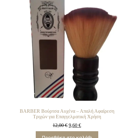
μπορούν
να
επιλεγούν
στη
σελίδα
του
προϊόντος
BARBER Βούρτσα Αυχένα – Απαλή Αφαίρεση
Τριχών για Επαγγελματική Χρήση
12,00
€
9,60
€
Προσθήκη στο καλάθι