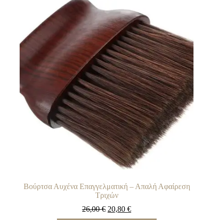
Βούρτσα Αυχένα Επαγγελματική – Απαλή Αφαίρεση
Τριχών
26,00
€
20,80
€