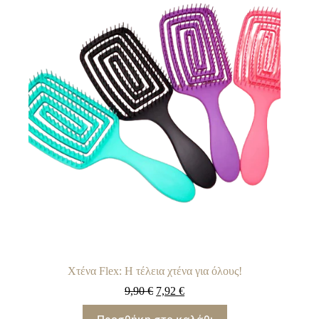
Χτένα Flex: Η τέλεια χτένα για όλους!
9,90
€
7,92
€