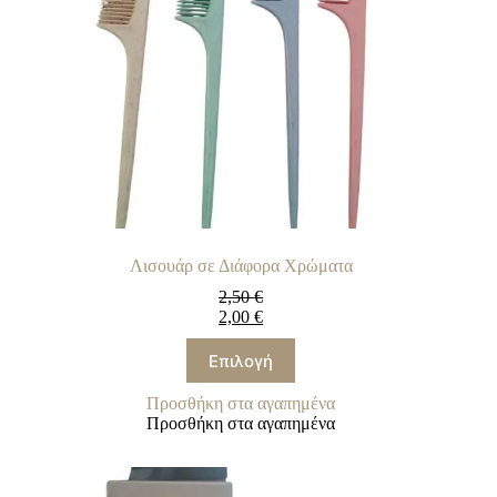
Λισουάρ σε Διάφορα Χρώματα
2,50
€
2,00
€
Αυτό
Επιλογή
το
προϊόν
Προσθήκη στα αγαπημένα
έχει
Προσθήκη στα αγαπημένα
πολλαπλές
παραλλαγές.
Οι
επιλογές