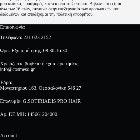
μου κωδικό, προσφορές και νέα από το Cosmeso. Δηλώνω ότι είμαι
άνω των 16 ετών, συναινώ στην επεξεργασία των προσωπικών μου
δεδομένων και αποδέχομαι την πολιτική απορρήτου.
Επικοινωνία
Τηλέφωνο:
231 023 2152
Ώρες Εξυπηρέτησης: 08:30-16:30
Χρειάζεστε βοήθεια ή έχετε ερωτήσεις;
info@cosmeso.gr
Έδρα:
Μοναστηρίου 163, Θεσσαλονίκη 546 27
Επωνυμία: G.SOTIRIADIS PRO HAIR
Αρ. Γ.Ε.ΜΗ: 145661204000
Account