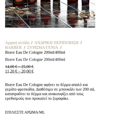
Αρχική σελίδα
/
ΑΝΔΡΙΚΗ ΠΕΡΙΠΟΙΗΣΗ
/
BARBER
/
ΞΥΡΙΣΜΑ/ΓΕΝΙΑ
/
Brave Eau De Cologne 200ml/400ml
Brave Eau De Cologne 200ml/400ml
Price
14,00
€
–
25,00
€
range:
Price
11,20
€
–
20,00
€
14,00 €
range:
through
11,20 €
Brave Eau De Cologne αφήνει το δέρμα απαλό και
25,00 €
through
γεμάτο φρεσκάδα. Διαθέσιμο σε μπουκάλι των 200 ml,
20,00 €
καταπραΰνει το δέρμα και ανακουφίζει από τους
ερεθισμούς που προκαλεί το ξυραφάκι.
ΕΠΙΛΕΞΤΕ ΑΡΩΜΑ/ML